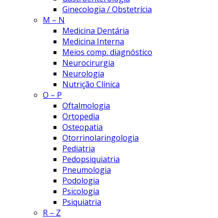
Ginecologia / Obstetrícia
M – N
Medicina Dentária
Medicina Interna
Meios comp. diagnóstico
Neurocirurgia
Neurologia
Nutrição Clínica
O – P
Oftalmologia
Ortopedia
Osteopatia
Otorrinolaringologia
Pediatria
Pedopsiquiatria
Pneumologia
Podologia
Psicologia
Psiquiatria
R – Z