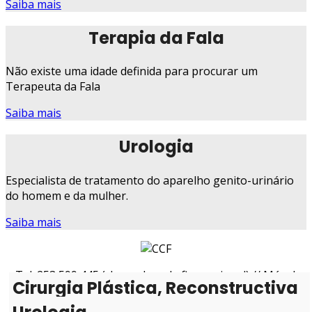
Saiba mais
Terapia da Fala
Não existe uma idade definida para procurar um
Terapeuta da Fala
Saiba mais
Urologia
Especialista de tratamento do aparelho genito-urinário
do homem e da mulher.
Saiba mais
Tel: 253 599 445 (chamada rede fixa nacional) // Móvel:
Cirurgia Plástica, Reconstructiva
966 809 900 (chamada rede móvel nacional) // Fax: 253
495 769