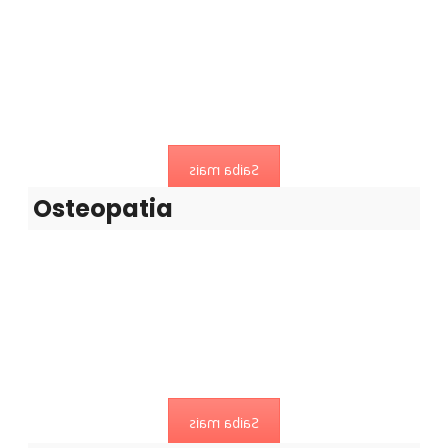
Osteopatia
Técnicas de mobilização e manipulação articular, bem
como de tecidos moles
Saiba mais
Osteopatia
Otorrinolaringologia
Actuação envolve as doenças do ouvido, do nariz e seios
paranasais, faringe e laringe.
Saiba mais