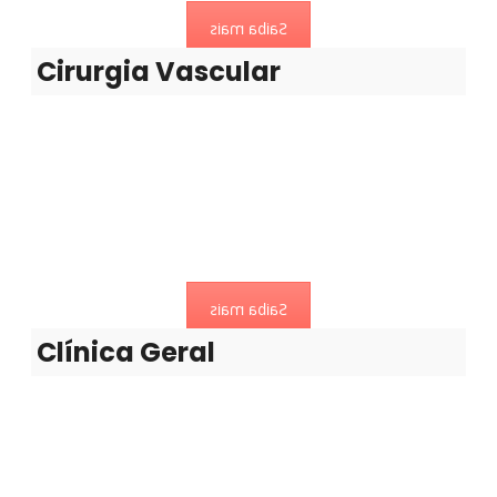
Saiba mais
Cirurgia Vascular
Clínica Geral
Concentra-se na prestação de cuidados primários,
preventivos
Saiba mais
Clínica Geral
Consulta Diabetologia