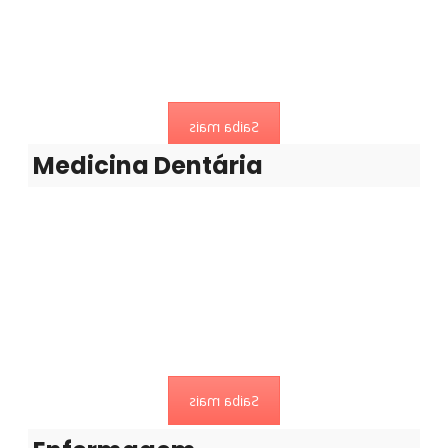
Medicina Dentária
Somos uma clínica altamente equipada, apoiada por
profissionais especializados
Saiba mais
Medicina Dentária
Medicina Interna
Dedicada a tratamentos “médicos” (não cirúrgicos)
Saiba mais