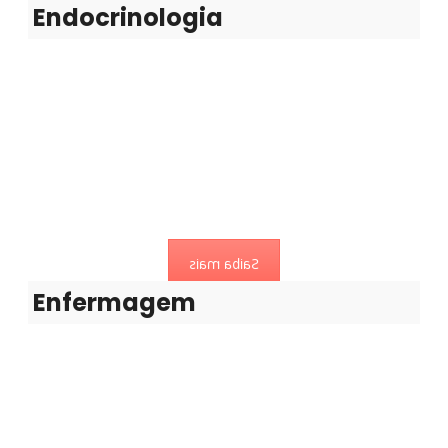
Endocrinologia
Enfermagem
A Enfermagem tem como essência cuidar das pessoas,
tendo presente que todo o Ser Humano
Saiba mais
Enfermagem
Gastroenterologia
Diagnóstico e tratamento clínico das doenças do