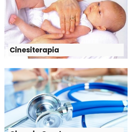
Cinesiterapia
Utilização com fins terapêuticos dos movimentos activos
Saiba mais
Cinesiterapia
Cirurgia Geral
Elabora diagnósticos e efectua terapêuticas de doenças
passíveis de abordagem por procedimentos cirúrgicos.
Saiba mais