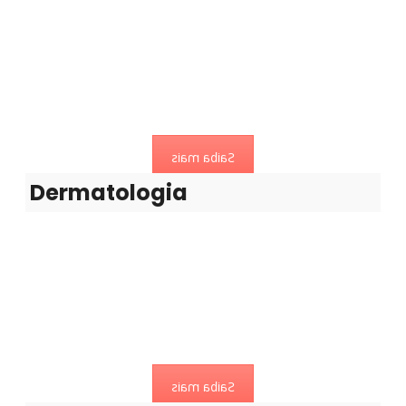
Cirurgia Vascular
Dermatologia é a especialidade médica que se dedica ao
diagnóstico...
Saiba mais
Dermatologia
Endocrinologia
A Endocrinologia é uma especialidade médica que estuda
o funcionamento das hormonas no organismo humano.
Saiba mais