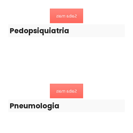
Saiba mais
Pedopsiquiatria
Pneumologia
Doenças pulmonares e do trato respiratório.
Saiba mais
Pneumologia
Podologia