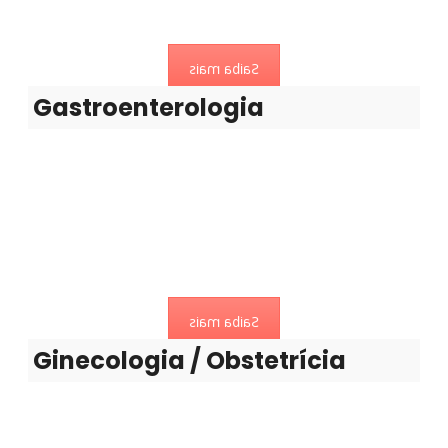
aparelho digestivo.
Saiba mais
Gastroenterologia
Ginecologia / Obstetrícia
Investiga a gestação, o parto e o puerpério nos seus
aspectos fisiológicos e patológicos.
Saiba mais
Ginecologia / Obstetrícia