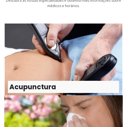
Descubra as nossas especialidades e obtenha mais informações sobre
médicos e horários.
Acupunctura
Acupunctura sem Agulhas (MPS Therapy)
Terapia de estimulação de pontos com microcorrente
(MPS)
Saiba mais
Acupunctura
Alergologia