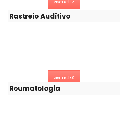
Saiba mais
Rastreio Auditivo
Reumatologia
Trata todas as doenças que envolvem o aparelho
locomotor
Saiba mais
Reumatologia
Seg. e Saúde no Trabalho