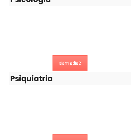
Psiquiatria
Especialidade no tratamento da doença mental
Saiba mais
Psiquiatria
Rastreio Auditivo
Rastreio Auditivo