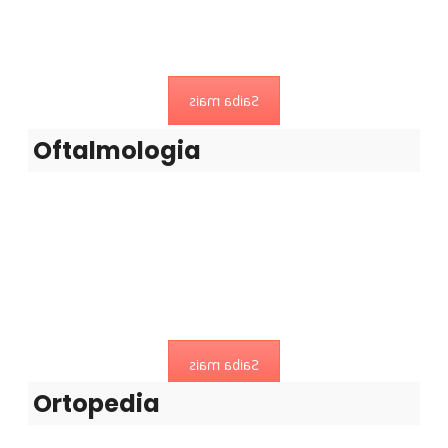
Tratamento de doenças relacionadas com a visão.
Saiba mais
Oftalmologia
Ortopedia
Cuida das doenças e deformidades dos ossos, músculos,
ligamentos, articulações...
Saiba mais
Ortopedia