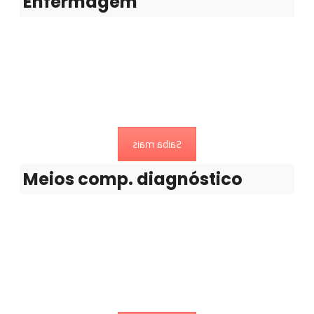
Enfermagem
Meios comp. diagnóstico
Pretendem apoiar e complementar as decisões médicas
Saiba mais
Meios comp. diagnóstico
Neurocirurgia
Tratamento de doenças do sistema nervoso central e
periférico.