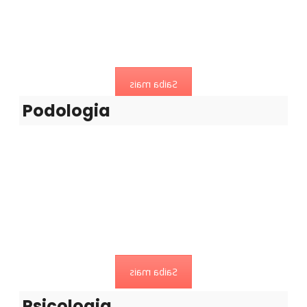
A podologia é a disciplina que se dedica ao estudo dos
pés
Saiba mais
Podologia
Psicologia
A intervenção nesta área pretende promover o bem-estar
Saiba mais
Psicologia