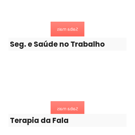
Medicina do trabalho ou medicina ocupacional.
Saiba mais
Seg. e Saúde no Trabalho
Terapia da Fala
Não existe uma idade definida para procurar um
Terapeuta da Fala
Saiba mais
Terapia da Fala