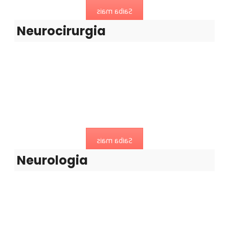
Saiba mais
Neurocirurgia
Neurologia
Especialidade médica que estuda o sistema nervoso
central.
Saiba mais
Neurologia
Oftalmologia