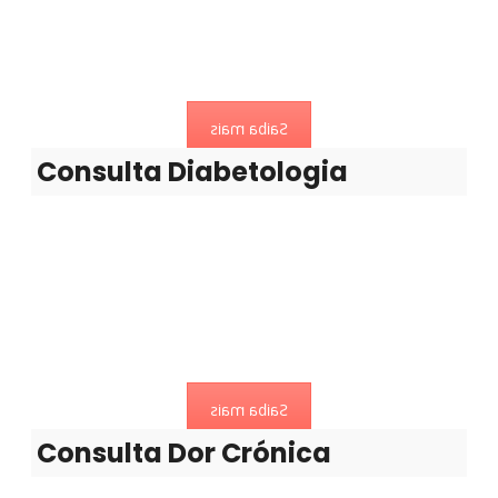
Agora pode controlar os seus diabetes no Centro Clínico
de Fafe!
Saiba mais
Consulta Diabetologia
Consulta Dor Crónica
Uma doença multidimensional que estima-se que afecte
três milhões.
Saiba mais
Consulta Dor Crónica