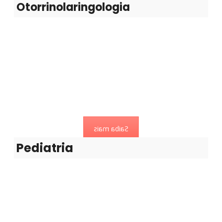
Otorrinolaringologia
Pediatria
Especialista para os cuidados da criança e adolescente (
até aos 16 anos de idade).
Saiba mais
Pediatria
Pedopsiquiatria
Avaliação e tratamento das perturbações emocionais.