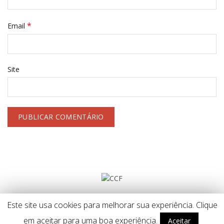
*
Email
Site
Tel: 253 599 445 (chamada rede fixa nacional) // Móvel: 966 809
Este site usa cookies para melhorar sua experiência. Clique
900 (chamada rede móvel nacional) // Fax: 253 495 769
em aceitar para uma boa experiência.
Aceitar